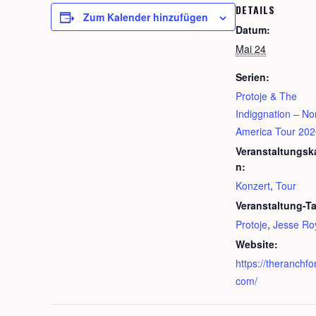
DETAILS
Zum Kalender hinzufügen
Datum:
Mai 24
Serien:
Protoje & The
Indiggnation – No
America Tour 202
Veranstaltungsk
n:
Konzert
,
Tour
Veranstaltung-T
Protoje
,
Jesse Ro
Website:
https://theranchfo
com/