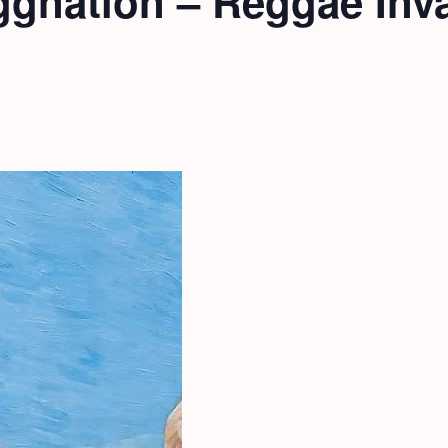
iggnation – Reggae Inv