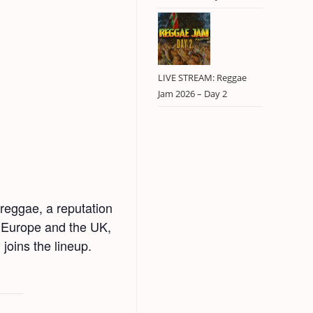
LIVE STREAM: Reggae
Jam 2026 – Day 2
eg­gae, a rep­u­ta­tion
ss Europe and the UK,
joins the line­up.