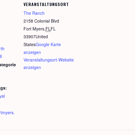
VERANSTALTUNGSORT
The Ranch
2158 Colonial Blvd
Fort Myers
,
FL
FL
33907
United
States
Google Karte
rth
anzeigen
6
Veranstaltungsort-Website
ategorie
anzeigen
ags:
yal
rtmyers.