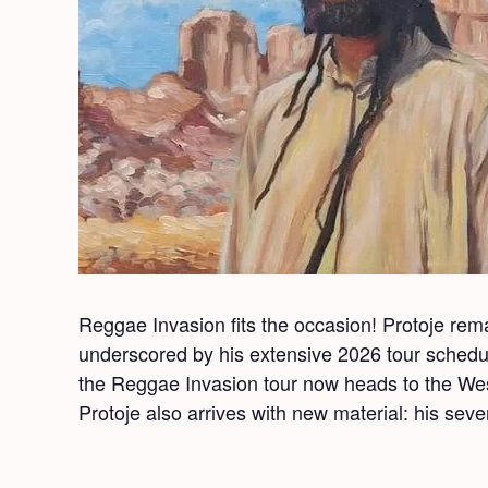
Reg­gae Inva­sion fits the occa­sion! Pro­to­je rema
under­scored by his exten­sive 2026 tour sched­u
the Reg­gae Inva­sion tour now heads to the West 
Pro­to­je also arrives with new mate­r­i­al: his se