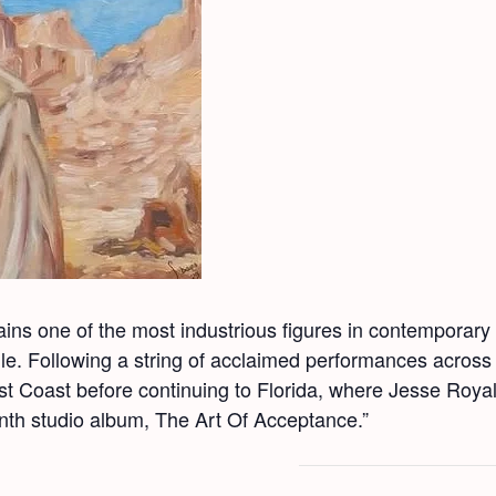
ins one of the most indus­tri­ous fig­ures in con­tem­po­rary r
le. Fol­low­ing a string of acclaimed per­for­mances acro
Coast before con­tin­u­ing to Flori­da, where Jesse Roy­al 
v­enth stu­dio album, The Art Of Accep­tance.”