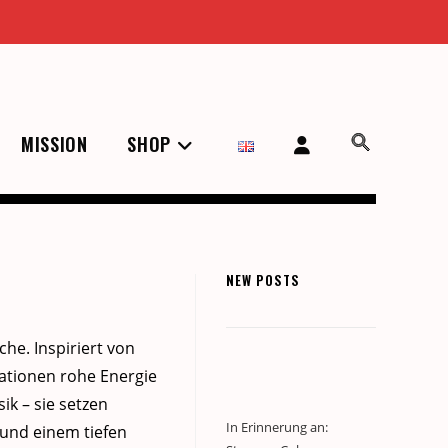
MISSION
SHOP
NEW POSTS
che. Inspiri­ert von
tra­tio­nen rohe Energie
ik – sie set­zen
In Erinnerung an:
t und einem tiefen