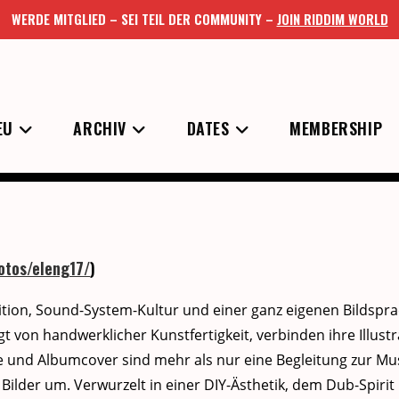
WERDE MITGLIED – SEI TEIL DER COMMUNITY –
JOIN RIDDIM WORLD
isual Reggae
EU
ARCHIV
DATES
MEMBERSHIP
ff The Press
1 Minute zum Lesen
otos/eleng17/
)
­tion, Sound-Sys­tem-Kul­tur und ein­er ganz eige­nen Bild­spra
t von handw­erk­lich­er Kun­st­fer­tigkeit, verbinden ihre Illus­
kate und Album­cov­er sind mehr als nur eine Begleitung zur Mus
 Bilder um. Ver­wurzelt in ein­er DIY-Ästhetik, dem Dub-Spir­i