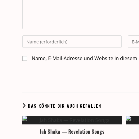
Gib
Gib
deinen
dein
Namen
E-
Name, E-Mail-Adresse und Website in diesem
oder
Mail-
Benutzernamen
Adre
zum
zum
Kommentieren
Komm
ein
ein
DAS KÖNNTE DIR AUCH GEFALLEN
Jah Shaka — Revelation Songs