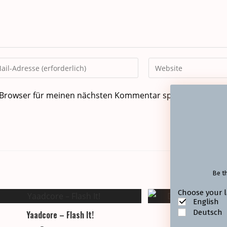
Gib
e
deine
Website-
 Browser für meinen nächsten Kommentar speichern.
URL
sse
ein
(optional)
entieren
Be th
Choose your l
Eng­lish
Deutsch
Yaadcore – Flash It!
Delroy Wilson –